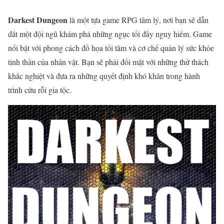
Darkest Dungeon
là một tựa game RPG tâm lý, nơi bạn sẽ dẫn
dắt một đội ngũ khám phá những ngục tối đầy nguy hiểm. Game
nổi bật với phong cách đồ họa tối tăm và cơ chế quản lý sức khỏe
tinh thần của nhân vật. Bạn sẽ phải đối mặt với những thử thách
khắc nghiệt và đưa ra những quyết định khó khăn trong hành
trình cứu rỗi gia tộc.