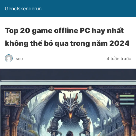
GencIskenderun
Top 20 game offline PC hay nhất
không thể bỏ qua trong năm 2024
seo
4 tuần trước