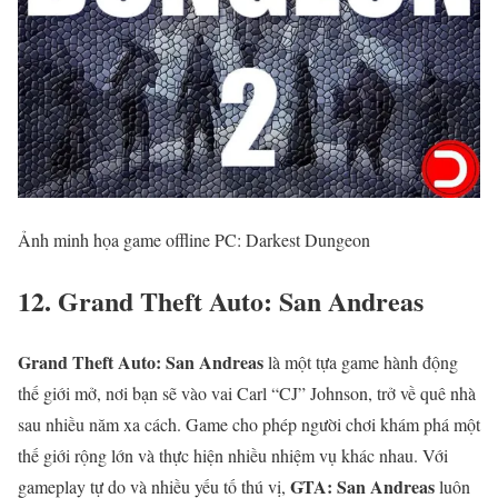
Ảnh minh họa game offline PC: Darkest Dungeon
12. Grand Theft Auto: San Andreas
Grand Theft Auto: San Andreas
là một tựa game hành động
thế giới mở, nơi bạn sẽ vào vai Carl “CJ” Johnson, trở về quê nhà
sau nhiều năm xa cách. Game cho phép người chơi khám phá một
thế giới rộng lớn và thực hiện nhiều nhiệm vụ khác nhau. Với
GTA: San Andreas
gameplay tự do và nhiều yếu tố thú vị,
luôn