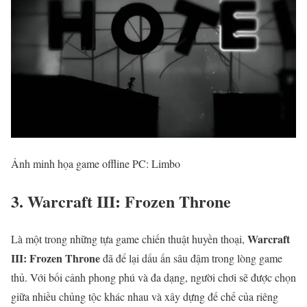
Ảnh minh họa game offline PC: Limbo
3. Warcraft III: Frozen Throne
Warcraft
Là một trong những tựa game chiến thuật huyền thoại,
III: Frozen Throne
đã để lại dấu ấn sâu đậm trong lòng game
thủ. Với bối cảnh phong phú và đa dạng, người chơi sẽ được chọn
giữa nhiều chủng tộc khác nhau và xây dựng đế chế của riêng