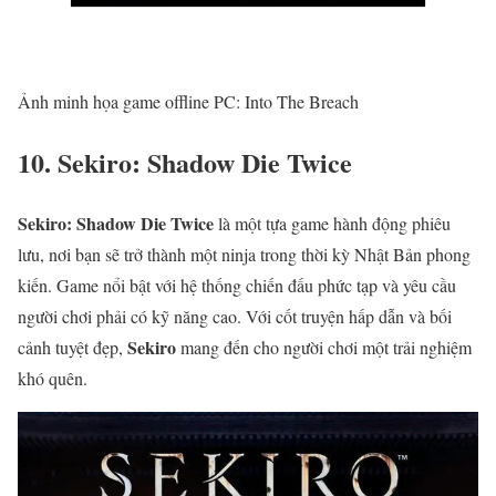
Ảnh minh họa game offline PC: Into The Breach
10. Sekiro: Shadow Die Twice
Sekiro: Shadow Die Twice
là một tựa game hành động phiêu
lưu, nơi bạn sẽ trở thành một ninja trong thời kỳ Nhật Bản phong
kiến. Game nổi bật với hệ thống chiến đấu phức tạp và yêu cầu
người chơi phải có kỹ năng cao. Với cốt truyện hấp dẫn và bối
Sekiro
cảnh tuyệt đẹp,
mang đến cho người chơi một trải nghiệm
khó quên.