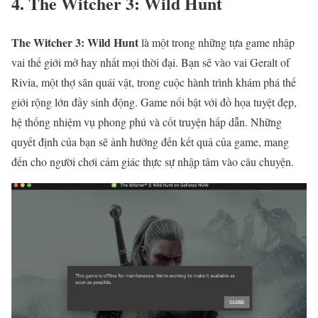
4. The Witcher 3: Wild Hunt
The Witcher 3: Wild Hunt
là một trong những tựa game nhập
vai thế giới mở hay nhất mọi thời đại. Bạn sẽ vào vai Geralt of
Rivia, một thợ săn quái vật, trong cuộc hành trình khám phá thế
giới rộng lớn đầy sinh động. Game nổi bật với đồ họa tuyệt đẹp,
hệ thống nhiệm vụ phong phú và cốt truyện hấp dẫn. Những
quyết định của bạn sẽ ảnh hưởng đến kết quả của game, mang
đến cho người chơi cảm giác thực sự nhập tâm vào câu chuyện.