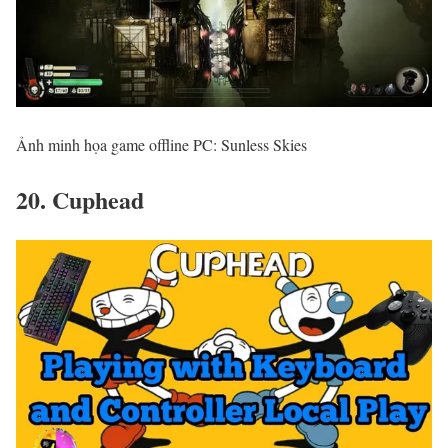
Ảnh minh họa game offline PC: Sunless Skies
20. Cuphead