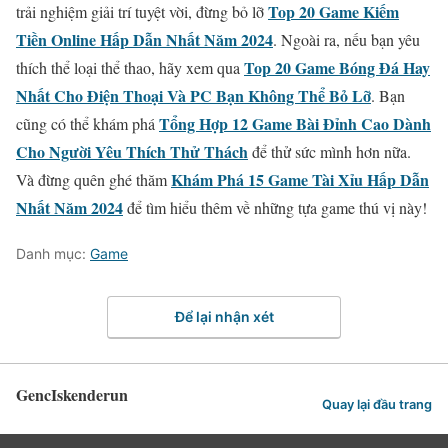
Top 20 Game Kiếm
trải nghiệm giải trí tuyệt vời, đừng bỏ lỡ
Tiền Online Hấp Dẫn Nhất Năm 2024
. Ngoài ra, nếu bạn yêu
Top 20 Game Bóng Đá Hay
thích thể loại thể thao, hãy xem qua
Nhất Cho Điện Thoại Và PC Bạn Không Thể Bỏ Lỡ
. Bạn
Tổng Hợp 12 Game Bài Đỉnh Cao Dành
cũng có thể khám phá
Cho Người Yêu Thích Thử Thách
để thử sức mình hơn nữa.
Khám Phá 15 Game Tài Xỉu Hấp Dẫn
Và đừng quên ghé thăm
Nhất Năm 2024
để tìm hiểu thêm về những tựa game thú vị này!
Danh mục:
Game
Để lại nhận xét
GencIskenderun
Quay lại đầu trang