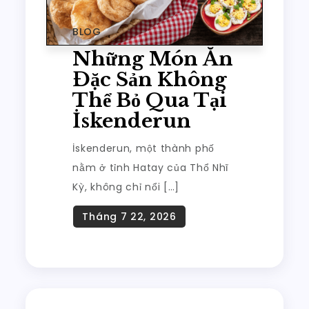
BLOG
Những Món Ăn
Đặc Sản Không
Thể Bỏ Qua Tại
İskenderun
İskenderun, một thành phố
nằm ở tỉnh Hatay của Thổ Nhĩ
Kỳ, không chỉ nổi […]