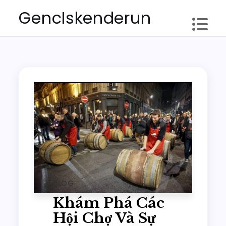
Skip
GencIskenderun
to
content
BLOG
Khám Phá Các
Hội Chợ Và Sự