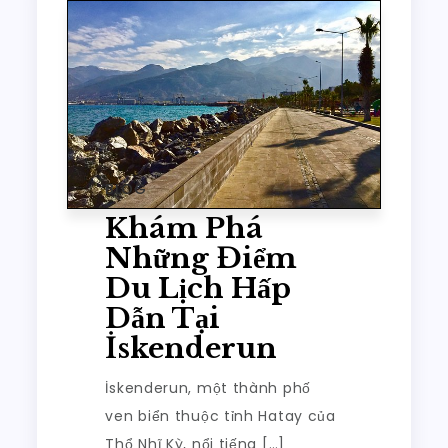
BLOG
Khám Phá
Những Điểm
Du Lịch Hấp
Dẫn Tại
İskenderun
İskenderun, một thành phố
ven biển thuộc tỉnh Hatay của
Thổ Nhĩ Kỳ, nổi tiếng […]