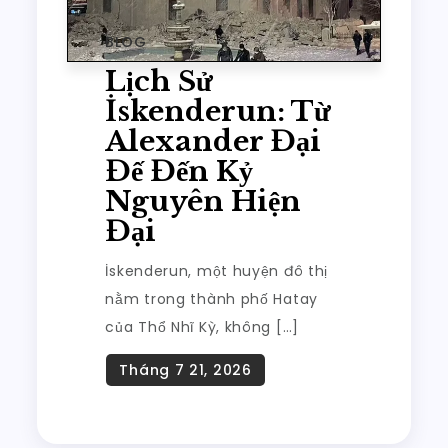
BLOG
Lịch Sử
İskenderun: Từ
Alexander Đại
Đế Đến Kỷ
Nguyên Hiện
Đại
İskenderun, một huyện đô thị
nằm trong thành phố Hatay
của Thổ Nhĩ Kỳ, không […]