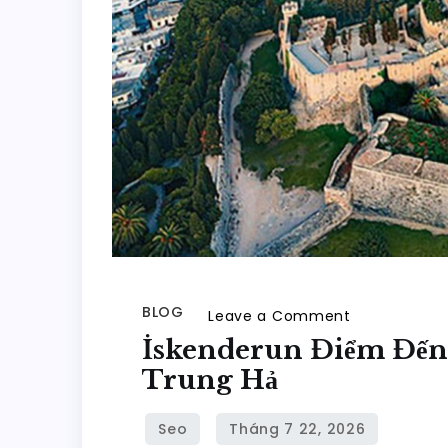
BLOG
on
Leave a Comment
İskenderun
İskenderun Điểm Đến 
Điểm
Trung Hả
Đến
Tuyệt