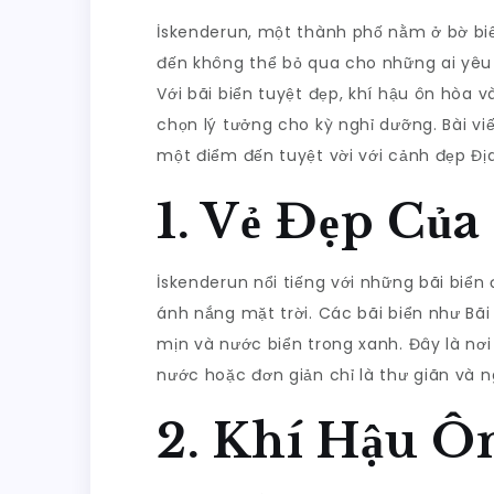
Vời
İskenderun, một thành phố nằm ở bờ biể
Với
đến không thể bỏ qua cho những ai yêu 
Cảnh
Với bãi biển tuyệt đẹp, khí hậu ôn hòa v
Đẹp
chọn lý tưởng cho kỳ nghỉ dưỡng. Bài vi
Địa
một điểm đến tuyệt vời với cảnh đẹp Địa
Trung
Hả
1. Vẻ Đẹp Của
İskenderun nổi tiếng với những bãi biển
ánh nắng mặt trời. Các bãi biển như Bãi 
mịn và nước biển trong xanh. Đây là nơ
nước hoặc đơn giản chỉ là thư giãn và 
2. Khí Hậu Ô