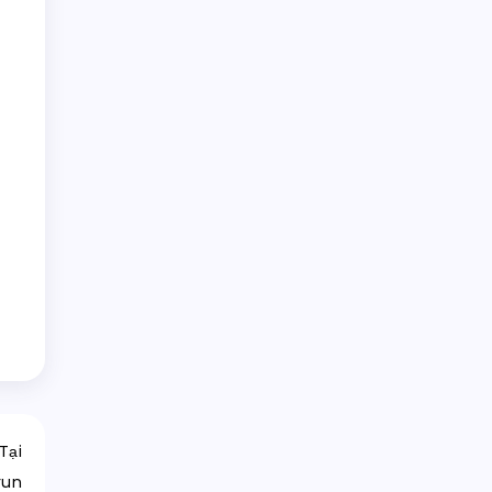
Tại
run