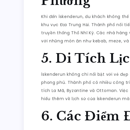
Phương
Khi đến İskenderun, du khách không th
khu vực Địa Trung Hải. Thành phố nổi t
truyền thống Thổ Nhĩ Kỳ. Các nhà hàng 
với những món ăn như kebab, meze, và
5. Di Tích Lị
İskenderun không chỉ nổi bật với vẻ đẹp
phong phú. Thành phố có nhiều công trì
tích La Mã, Byzantine và Ottoman. Việc
hiểu thêm về lịch sử của İskenderun m
6. Các Điểm