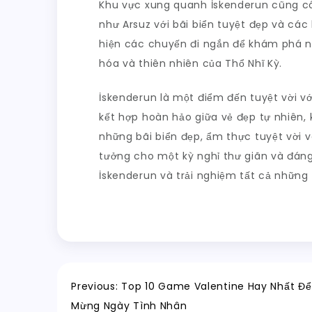
Khu vực xung quanh İskenderun cũng có
như Arsuz với bãi biển tuyệt đẹp và các
hiện các chuyến đi ngắn để khám phá n
hóa và thiên nhiên của Thổ Nhĩ Kỳ.
İskenderun là một điểm đến tuyệt vời v
kết hợp hoàn hảo giữa vẻ đẹp tự nhiên, 
những bãi biển đẹp, ẩm thực tuyệt vời và
tưởng cho một kỳ nghỉ thư giãn và đáng
İskenderun và trải nghiệm tất cả những
Điều
Previous:
Top 10 Game Valentine Hay Nhất Đ
Mừng Ngày Tình Nhân