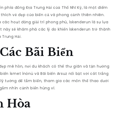
n phía đông Địa Trung Hải của Thổ Nhĩ Kỳ, là một điểm
thích vẻ đẹp của biển cả và phong cảnh thiên nhiên.
à các hoạt động giải trí phong phú, İskenderun là sự lựa
ết này sẽ khám phá các lý do khiến İskenderun trở thành
 Trung Hải.
 Các Bãi Biển
 đẹp mê hồn, nơi du khách có thể thư giãn và tận hưởng
biển İsmet İnönü và Bãi biển Arsuz nổi bật với cát trắng
i lý tưởng để tắm biển, tham gia các môn thể thao dưới
ngắm nhìn cảnh biển hùng vĩ.
n Hòa