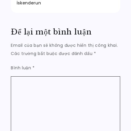
İskenderun
bài
viết
Để lại một bình luận
Email của bạn sẽ không được hiển thị công khai.
Các trường bắt buộc được đánh dấu
*
Bình luận
*