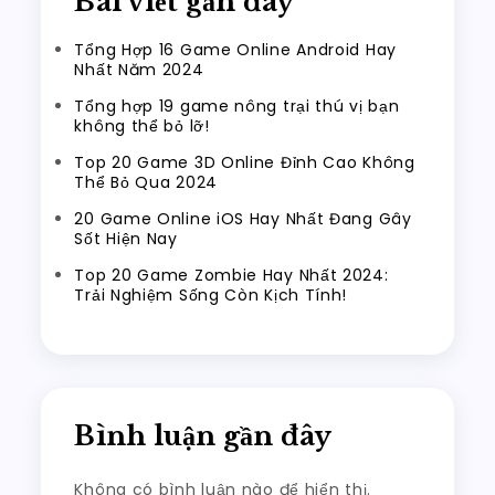
Bài viết gần đây
Tổng Hợp 16 Game Online Android Hay
Nhất Năm 2024
Tổng hợp 19 game nông trại thú vị bạn
không thể bỏ lỡ!
Top 20 Game 3D Online Đỉnh Cao Không
Thể Bỏ Qua 2024
20 Game Online iOS Hay Nhất Đang Gây
Sốt Hiện Nay
Top 20 Game Zombie Hay Nhất 2024:
Trải Nghiệm Sống Còn Kịch Tính!
Bình luận gần đây
Không có bình luận nào để hiển thị.