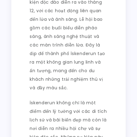
kiện độc đáo diễn ra vào tháng
12, với các hoạt động liên quan
đến lửa và ánh sáng. Lễ hội bao
gồm các buổi biểu diễn pháo
sáng, ánh sáng nghệ thuật và
các màn trình diễn lửa. Đây là
dịp để thành phố İskenderun tạo
ra một không gian lung linh và
ấn tượng, mang đến cho du
khách những trải nghiệm thú vị
và đầy màu sắc.
İskenderun không chỉ là một
điểm đến lý tưởng với các di tích
lịch sử và bãi biển đẹp mà còn là
nơi diễn ra nhiều hội chợ và sự
kiện đặc sắc. Những sự kiện này