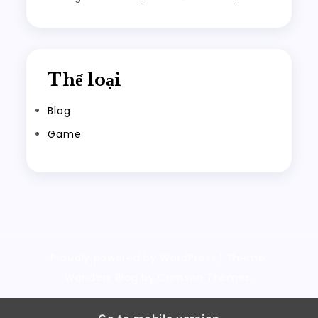
Thể loại
Blog
Game
Proudly powered by WordPress
|
Theme:
Wanderz Blog by Crimson Themes.
rikvip