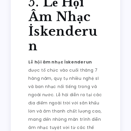
5.
Lễ Hội
Âm Nhạc
İskenderu
n
Lễ hội âm nhạc İskenderun
được tổ chức vào cuối tháng 7
hàng năm, quy tụ nhiều nghệ sĩ
và ban nhạc nổi tiếng trong và
ngoài nước. Lễ hội diễn ra tại các
địa điểm ngoài trời với sân khấu
lớn và âm thanh chất lượng cao,
mang đến những màn trình diễn
âm nhạc tuyệt vời từ các thể