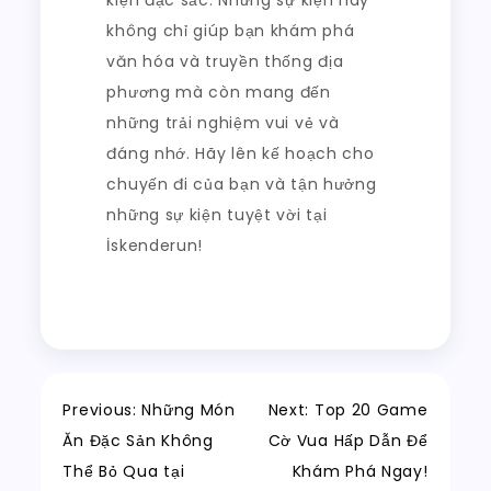
không chỉ giúp bạn khám phá
văn hóa và truyền thống địa
phương mà còn mang đến
những trải nghiệm vui vẻ và
đáng nhớ. Hãy lên kế hoạch cho
chuyến đi của bạn và tận hưởng
những sự kiện tuyệt vời tại
İskenderun!
Điều
Previous:
Những Món
Next:
Top 20 Game
Ăn Đặc Sản Không
Cờ Vua Hấp Dẫn Để
hướng
Thể Bỏ Qua tại
Khám Phá Ngay!