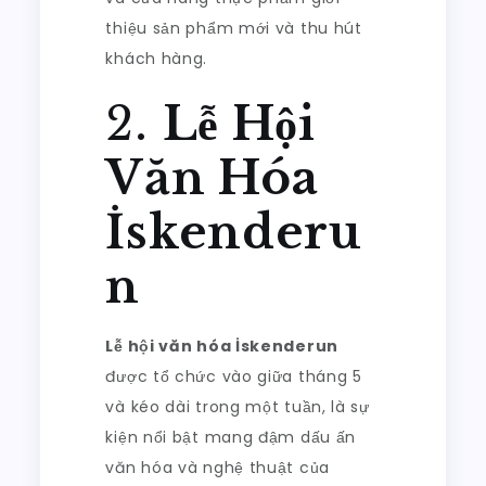
thiệu sản phẩm mới và thu hút
khách hàng.
2.
Lễ Hội
Văn Hóa
İskenderu
n
Lễ hội văn hóa İskenderun
được tổ chức vào giữa tháng 5
và kéo dài trong một tuần, là sự
kiện nổi bật mang đậm dấu ấn
văn hóa và nghệ thuật của