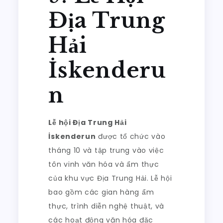
Địa Trung
Hải
İskenderu
n
Lễ hội Địa Trung Hải
İskenderun
được tổ chức vào
tháng 10 và tập trung vào việc
tôn vinh văn hóa và ẩm thực
của khu vực Địa Trung Hải. Lễ hội
bao gồm các gian hàng ẩm
thực, trình diễn nghệ thuật, và
các hoạt động văn hóa đặc