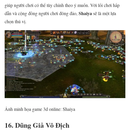
giúp người chơi có thể tùy chỉnh theo ý muốn. Với lối chơi hấp
Shaiya
dẫn và cộng đồng người chơi đông đảo,
sẽ là một lựa
chọn thú vị.
Ảnh minh họa game 3d online: Shaiya
16. Dũng Giả Vô Địch