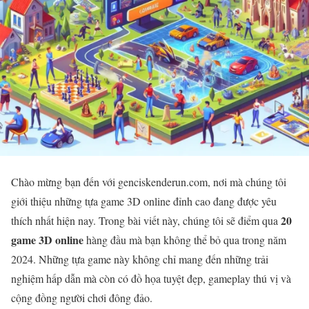
Chào mừng bạn đến với genciskenderun.com, nơi mà chúng tôi
giới thiệu những tựa game 3D online đỉnh cao đang được yêu
20
thích nhất hiện nay. Trong bài viết này, chúng tôi sẽ điểm qua
game 3D online
hàng đầu mà bạn không thể bỏ qua trong năm
2024. Những tựa game này không chỉ mang đến những trải
nghiệm hấp dẫn mà còn có đồ họa tuyệt đẹp, gameplay thú vị và
cộng đồng người chơi đông đảo.