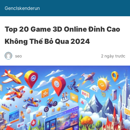
GencIskenderun
Top 20 Game 3D Online Đỉnh Cao
Không Thể Bỏ Qua 2024
seo
2 ngày trước