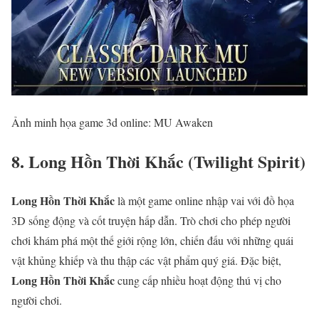
Ảnh minh họa game 3d online: MU Awaken
8. Long Hồn Thời Khắc (Twilight Spirit)
Long Hồn Thời Khắc
là một game online nhập vai với đồ họa
3D sống động và cốt truyện hấp dẫn. Trò chơi cho phép người
chơi khám phá một thế giới rộng lớn, chiến đấu với những quái
vật khủng khiếp và thu thập các vật phẩm quý giá. Đặc biệt,
Long Hồn Thời Khắc
cung cấp nhiều hoạt động thú vị cho
người chơi.