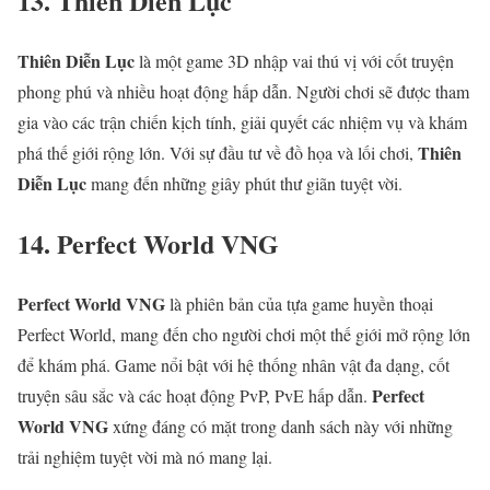
13. Thiên Diễn Lục
Thiên Diễn Lục
là một game 3D nhập vai thú vị với cốt truyện
phong phú và nhiều hoạt động hấp dẫn. Người chơi sẽ được tham
gia vào các trận chiến kịch tính, giải quyết các nhiệm vụ và khám
Thiên
phá thế giới rộng lớn. Với sự đầu tư về đồ họa và lối chơi,
Diễn Lục
mang đến những giây phút thư giãn tuyệt vời.
14. Perfect World VNG
Perfect World VNG
là phiên bản của tựa game huyền thoại
Perfect World, mang đến cho người chơi một thế giới mở rộng lớn
để khám phá. Game nổi bật với hệ thống nhân vật đa dạng, cốt
Perfect
truyện sâu sắc và các hoạt động PvP, PvE hấp dẫn.
World VNG
xứng đáng có mặt trong danh sách này với những
trải nghiệm tuyệt vời mà nó mang lại.