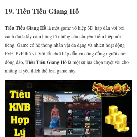
19. Tiếu Tiếu Giang Hồ
Tiếu Tiếu Giang Hồ
là một game võ hiệp 3D hấp dẫn với bối
cảnh được lấy cảm hứng từ những câu chuyện kiếm hiệp nổi
tiếng. Game có hệ thống nhân vật đa dạng và nhiều hoạt động
PvE, PvP thú vị. Với lối chơi hấp dẫn và cộng đồng người chơi
Tiếu Tiếu Giang Hồ
đông đảo,
là một sự lựa chọn tuyệt vời cho
những ai yêu thích thể loại game này.