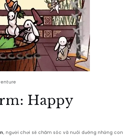
venture
arm: Happy
en
, người chơi sẽ chăm sóc và nuôi dưỡng những con