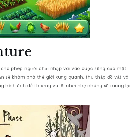
nture
ị cho phép người chơi nhập vai vào cuộc sống của một
bạn sẽ khám phá thế giới xung quanh, thu thập đồ vật và
ng hình ảnh dễ thương và lối chơi nhẹ nhàng sẽ mang lại