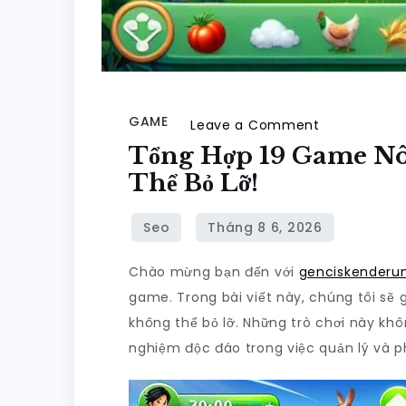
GAME
on
Leave a Comment
Tổng
Tổng Hợp 19 Game Nô
hợp
Thể Bỏ Lỡ!
19
game
nông
Chào mừng bạn đến với
genciskenderu
trại
game. Trong bài viết này, chúng tôi sẽ 
thú
không thể bỏ lỡ. Những trò chơi này kh
vị
nghiệm độc đáo trong việc quản lý và ph
bạn
không
thể