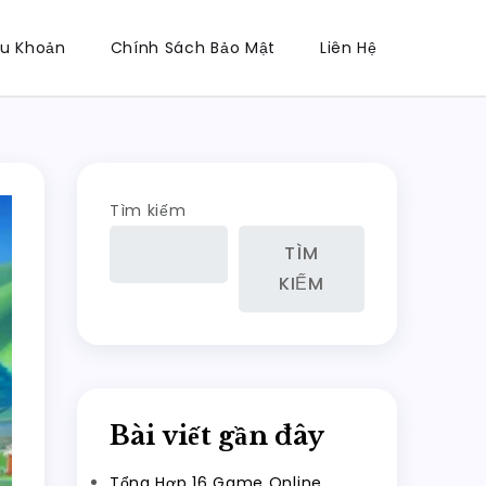
ều Khoản
Chính Sách Bảo Mật
Liên Hệ
Tìm kiếm
TÌM
KIẾM
Bài viết gần đây
Tổng Hợp 16 Game Online