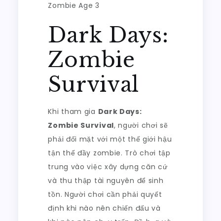
Zombie Age 3
Dark Days:
Zombie
Survival
Khi tham gia
Dark Days:
Zombie Survival
, người chơi sẽ
phải đối mặt với một thế giới hậu
tận thế đầy zombie. Trò chơi tập
trung vào việc xây dựng căn cứ
và thu thập tài nguyên để sinh
tồn. Người chơi cần phải quyết
định khi nào nên chiến đấu và