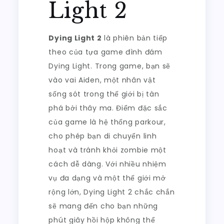
Light 2
Dying Light 2
là phiên bản tiếp
theo của tựa game đình đám
Dying Light. Trong game, bạn sẽ
vào vai Aiden, một nhân vật
sống sót trong thế giới bị tàn
phá bởi thây ma. Điểm đặc sắc
của game là hệ thống parkour,
cho phép bạn di chuyển linh
hoạt và tránh khỏi zombie một
cách dễ dàng. Với nhiều nhiệm
vụ đa dạng và một thế giới mở
rộng lớn, Dying Light 2 chắc chắn
sẽ mang đến cho bạn những
phút giây hồi hộp không thể