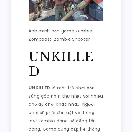
Ảnh minh họa game zombie:
Zombeast: Zombie Shooter
UNKILLE
D
UNKILLED
là một trò chơi bắn
súng góc nhìn thứ nhất với nhiều
chế độ chơi khác nhau. Người
chơi sẽ phải đối mặt với hàng
loạt zombie đang cố gắng tấn
công. Game cung cấp hệ thống