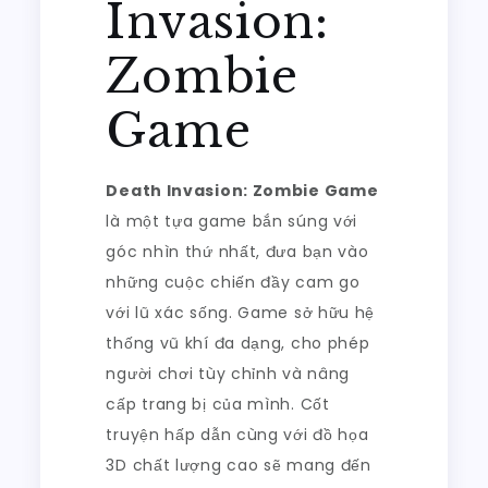
Invasion:
Zombie
Game
Death Invasion: Zombie Game
là một tựa game bắn súng với
góc nhìn thứ nhất, đưa bạn vào
những cuộc chiến đầy cam go
với lũ xác sống. Game sở hữu hệ
thống vũ khí đa dạng, cho phép
người chơi tùy chỉnh và nâng
cấp trang bị của mình. Cốt
truyện hấp dẫn cùng với đồ họa
3D chất lượng cao sẽ mang đến