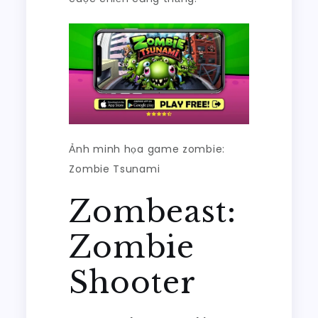
Ảnh minh họa game zombie:
Zombie Tsunami
Zombeast:
Zombie
Shooter