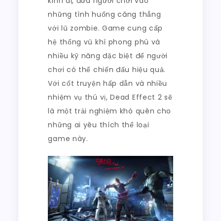
kinh dị, đưa người chơi vào
những tình huống căng thẳng
với lũ zombie. Game cung cấp
hệ thống vũ khí phong phú và
nhiều kỹ năng đặc biệt để người
chơi có thể chiến đấu hiệu quả.
Với cốt truyện hấp dẫn và nhiều
nhiệm vụ thú vị, Dead Effect 2 sẽ
là một trải nghiệm khó quên cho
những ai yêu thích thể loại
game này.