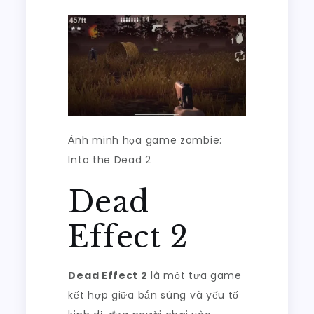
Ảnh minh họa game zombie:
Into the Dead 2
Dead
Effect 2
Dead Effect 2
là một tựa game
kết hợp giữa bắn súng và yếu tố