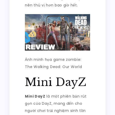
nên thú vị hơn bao giờ hết.
Ảnh minh họa game zombie:
The Walking Dead: Our World
Mini DayZ
Mini DayZ
là một phiên bản rút
gọn của DayZ, mang đến cho
người chơi trải nghiệm sinh tồn