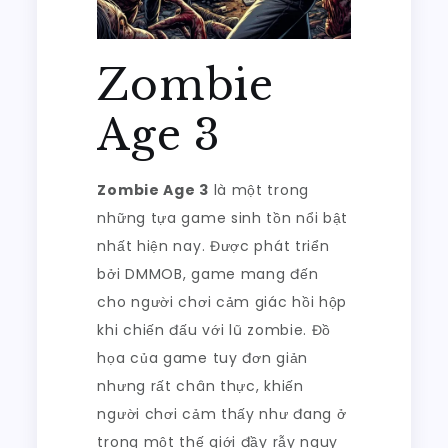
Zombie
Age 3
Zombie Age 3
là một trong
những tựa game sinh tồn nổi bật
nhất hiện nay. Được phát triển
bởi DMMOB, game mang đến
cho người chơi cảm giác hồi hộp
khi chiến đấu với lũ zombie. Đồ
họa của game tuy đơn giản
nhưng rất chân thực, khiến
người chơi cảm thấy như đang ở
trong một thế giới đầy rẫy nguy