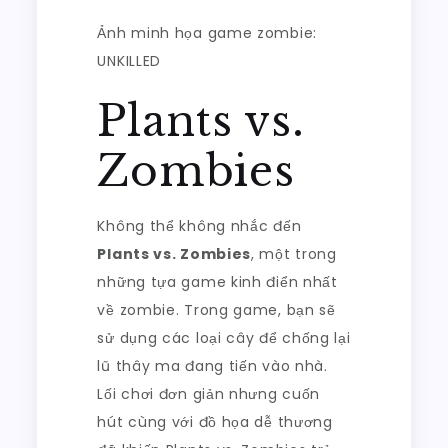
Ảnh minh họa game zombie:
UNKILLED
Plants vs.
Zombies
Không thể không nhắc đến
Plants vs. Zombies
, một trong
những tựa game kinh điển nhất
về zombie. Trong game, bạn sẽ
sử dụng các loại cây để chống lại
lũ thây ma đang tiến vào nhà.
Lối chơi đơn giản nhưng cuốn
hút cùng với đồ họa dễ thương