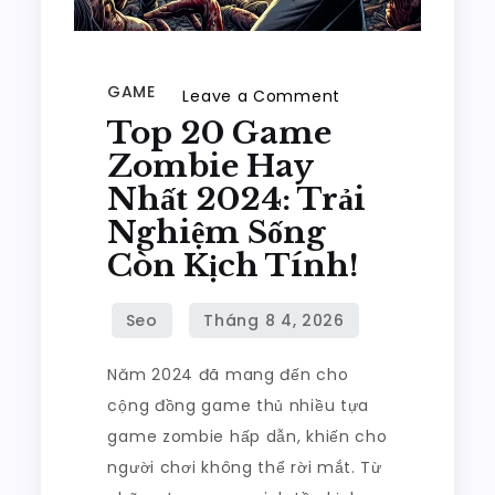
GAME
on
Leave a Comment
Top 20 Game
Top
20
Zombie Hay
Game
Nhất 2024: Trải
Zombie
Nghiệm Sống
Hay
Còn Kịch Tính!
Nhất
2024:
Trải
Nghiệm
Năm 2024 đã mang đến cho
Sống
cộng đồng game thủ nhiều tựa
Còn
game zombie hấp dẫn, khiến cho
Kịch
người chơi không thể rời mắt. Từ