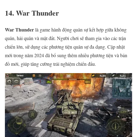
14. War Thunder
War Thunder
là game hành động quân sự kết hợp giữa không
quân, hải quân và mặt đất. Người chơi sẽ tham gia vào các trận
chiến lớn, sử dụng các phương tiện quân sự đa dạng. Cập nhật
mới trong năm 2024 đã bổ sung thêm nhiều phương tiện và bản
đồ mới, giúp tăng cường trải nghiệm chiến đấu.