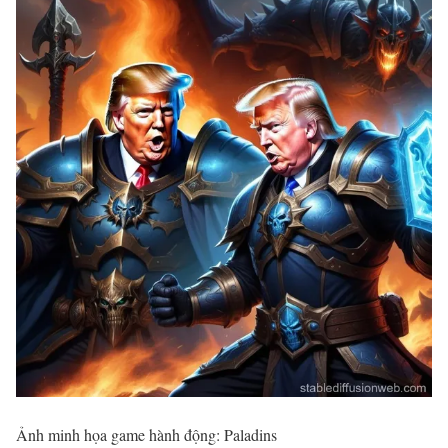
Ảnh minh họa game hành động: Paladins