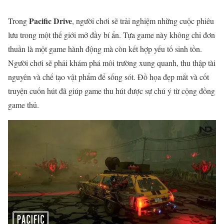
Pacific Drive
Trong
, người chơi sẽ trải nghiệm những cuộc phiêu
lưu trong một thế giới mở đầy bí ẩn. Tựa game này không chỉ đơn
thuần là một game hành động mà còn kết hợp yếu tố sinh tồn.
Người chơi sẽ phải khám phá môi trường xung quanh, thu thập tài
nguyên và chế tạo vật phẩm để sống sót. Đồ họa đẹp mắt và cốt
truyện cuốn hút đã giúp game thu hút được sự chú ý từ cộng đồng
game thủ.