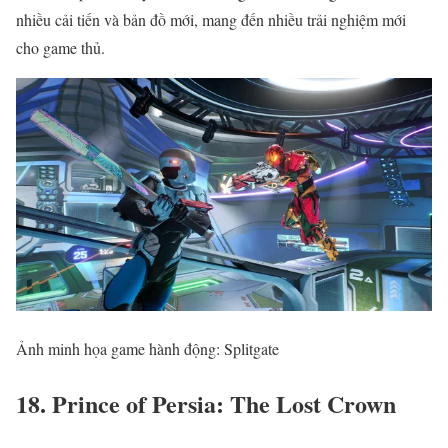
nhiều cải tiến và bản đồ mới, mang đến nhiều trải nghiệm mới
cho game thủ.
Ảnh minh họa game hành động: Splitgate
18. Prince of Persia: The Lost Crown