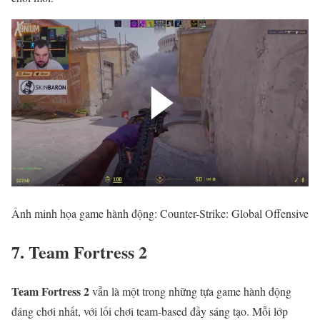
Ảnh minh họa game hành động: Counter-Strike: Global Offensive
7. Team Fortress 2
Team Fortress 2
vẫn là một trong những tựa game hành động
đáng chơi nhất, với lối chơi team-based đầy sáng tạo. Mỗi lớp