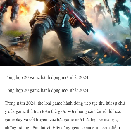
Tổng hợp 20 game hành động mới nhất 2024
Tổng hợp 20 game hành động mới nhất 2024
Trong năm 2024, thể loại game hành động tiếp tục thu hút sự chú
ý của game thủ trên toàn thế giới. Với những cải tiến về đồ họa,
gameplay và cốt truyện, các tựa game mới hứa hẹn sẽ mang lại
những trải nghiệm thú vị. Hãy cùng genciskenderun.com điểm