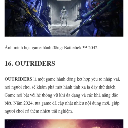
Ảnh minh họa game hành động: Battlefield™ 2042
16. OUTRIDERS
OUTRIDERS
là một game hành động kết hợp yếu tố nhập vai,
nơi người chơi sẽ khám phá một hành tinh xa lạ đầy thử thách.
Game nổi bật với hệ thống vũ khí đa dạng và các khả năng đặc
biệt. Năm 2024, tựa game đã cập nhật nhiều nội dung mới, giúp
người chơi có thêm nhiều trải nghiệm.