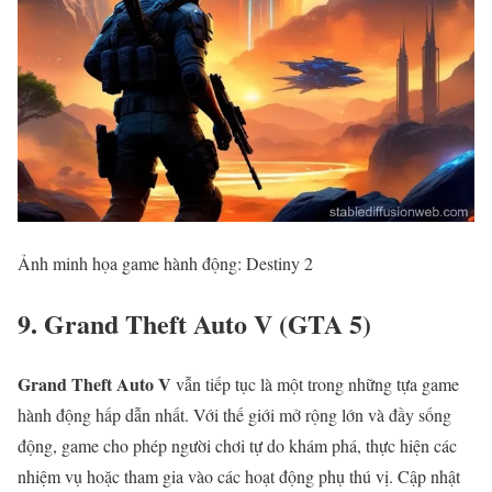
Ảnh minh họa game hành động: Destiny 2
9. Grand Theft Auto V (GTA 5)
Grand Theft Auto V
vẫn tiếp tục là một trong những tựa game
hành động hấp dẫn nhất. Với thế giới mở rộng lớn và đầy sống
động, game cho phép người chơi tự do khám phá, thực hiện các
nhiệm vụ hoặc tham gia vào các hoạt động phụ thú vị. Cập nhật