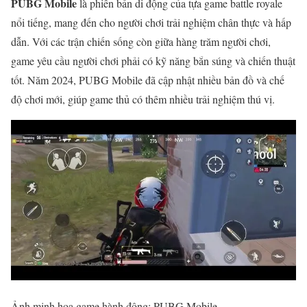
PUBG Mobile
là phiên bản di động của tựa game battle royale
nổi tiếng, mang đến cho người chơi trải nghiệm chân thực và hấp
dẫn. Với các trận chiến sống còn giữa hàng trăm người chơi,
game yêu cầu người chơi phải có kỹ năng bắn súng và chiến thuật
tốt. Năm 2024, PUBG Mobile đã cập nhật nhiều bản đồ và chế
độ chơi mới, giúp game thủ có thêm nhiều trải nghiệm thú vị.
Ảnh minh họa game hành động: PUBG Mobile