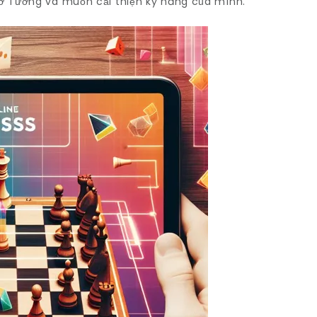
cờ Tướng và muốn cải thiện kỹ năng của mình.