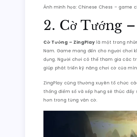
Ảnh minh họa: Chinese Chess – game c
2. Cờ Tướng –
Cờ Tướng – ZingPlay
là một trong nhữ
Nam. Game mang đến cho người chơi khô
dụng. Người chơi có thể tham gia các tr
giúp phát triển kỹ năng chơi cờ của mìn
ZingPlay cũng thường xuyên tổ chức các
thống điểm số và xếp hạng sẽ thúc đẩy 
hơn trong từng ván cờ.