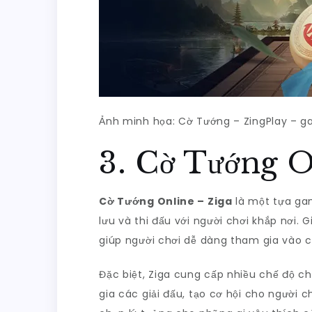
Ảnh minh họa: Cờ Tướng – ZingPlay – g
3. Cờ Tướng O
Cờ Tướng Online – Ziga
là một tựa ga
lưu và thi đấu với người chơi khắp nơi. 
giúp người chơi dễ dàng tham gia vào c
Đặc biệt, Ziga cung cấp nhiều chế độ c
gia các giải đấu, tạo cơ hội cho người 