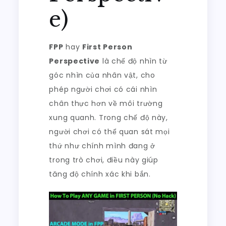
e)
FPP
hay
First Person
Perspective
là chế độ nhìn từ
góc nhìn của nhân vật, cho
phép người chơi có cái nhìn
chân thực hơn về môi trường
xung quanh. Trong chế độ này,
người chơi có thể quan sát mọi
thứ như chính mình đang ở
trong trò chơi, điều này giúp
tăng độ chính xác khi bắn.