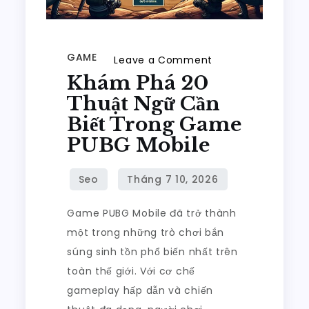
GAME
on
Leave a Comment
Khám Phá 20
Khám
Phá
Thuật Ngữ Cần
20
Biết Trong Game
Thuật
PUBG Mobile
Ngữ
Cần
Biết
Game PUBG Mobile đã trở thành
Trong
một trong những trò chơi bắn
Game
súng sinh tồn phổ biến nhất trên
PUBG
toàn thế giới. Với cơ chế
Mobile
gameplay hấp dẫn và chiến