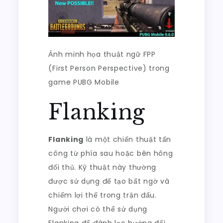
Ảnh minh họa thuật ngữ FPP
(First Person Perspective) trong
game PUBG Mobile
Flanking
Flanking
là một chiến thuật tấn
công từ phía sau hoặc bên hông
đối thủ. Kỹ thuật này thường
được sử dụng để tạo bất ngờ và
chiếm lợi thế trong trận đấu.
Người chơi có thể sử dụng