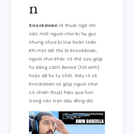
n
Knockdown
là thuật ngữ chỉ
việc một người chơi bị hạ gục
nhưng chưa bị loại hoàn toàn.
Khi một đối thủ bị Knockdown,
người chơi khác có thể cứu giúp
họ bằng cách Revive (hồi sinh)
hoặc để họ tự chết. Hiểu rõ về
Knockdown sẽ giúp người chơi
có chiến thuật hiệu quả hơn
trong các trận đấu đồng đội.