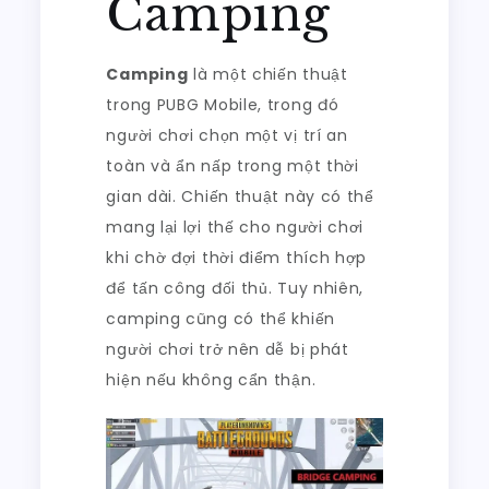
Camping
Camping
là một chiến thuật
trong PUBG Mobile, trong đó
người chơi chọn một vị trí an
toàn và ẩn nấp trong một thời
gian dài. Chiến thuật này có thể
mang lại lợi thế cho người chơi
khi chờ đợi thời điểm thích hợp
để tấn công đối thủ. Tuy nhiên,
camping cũng có thể khiến
người chơi trở nên dễ bị phát
hiện nếu không cẩn thận.