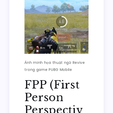
Ảnh minh họa thuật ngữ Revive
trong game PUBG Mobile
FPP (First
Person
Perspectiv