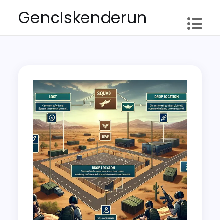
Skip
GencIskenderun
to
content