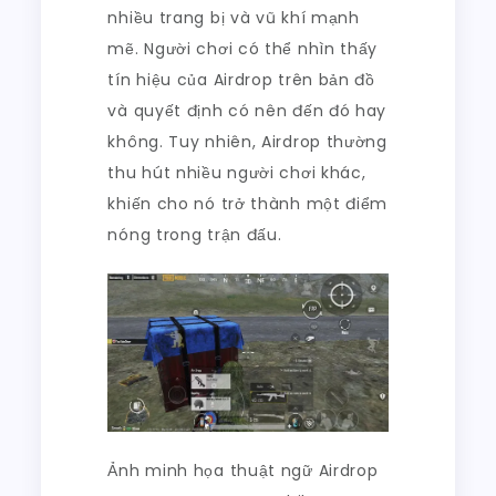
nhiều trang bị và vũ khí mạnh
mẽ. Người chơi có thể nhìn thấy
tín hiệu của Airdrop trên bản đồ
và quyết định có nên đến đó hay
không. Tuy nhiên, Airdrop thường
thu hút nhiều người chơi khác,
khiến cho nó trở thành một điểm
nóng trong trận đấu.
Ảnh minh họa thuật ngữ Airdrop