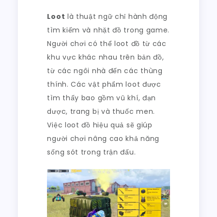
Loot
là thuật ngữ chỉ hành động
tìm kiếm và nhặt đồ trong game.
Người chơi có thể loot đồ từ các
khu vực khác nhau trên bản đồ,
từ các ngôi nhà đến các thùng
thính. Các vật phẩm loot được
tìm thấy bao gồm vũ khí, đạn
dược, trang bị và thuốc men.
Việc loot đồ hiệu quả sẽ giúp
người chơi nâng cao khả năng
sống sót trong trận đấu.