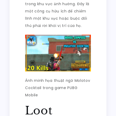
trong khu vực ảnh hưởng. Đây là
một công cụ hữu ích để chiếm
lĩnh một khu vực hoặc buộc đối
thủ phải rời khỏi vị trí của họ.
Ảnh minh họa thuật ngữ Molotov
Cocktail trong game PUBG
Mobile
Loot