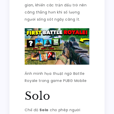
gian, khiến các trận đấu trở nên
căng thẳng hơn khi số lượng
người sống sót ngày càng ít.
Ảnh minh họa thuật ngữ Battle
Royale trong game PUBG Mobile
Solo
Chế độ
Solo
cho phép người