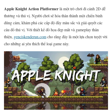
Apple Knight Action Platformer
là một trò chơi đi cảnh 2D dễ
thương và thú vị. Người chơi sẽ hóa thân thành một chiến binh
dũng cảm, khám phá các cấp độ đầy màu sắc và giải quyết các
câu đố thú vị. Với thiết kế đồ họa đẹp mắt và gameplay thân
thiện,
genciskenderun.com
cho rằng đây là một lựa chọn tuyệt vời
cho những ai yêu thích thể loại game này.