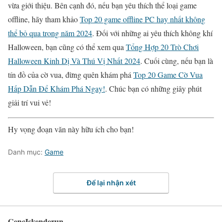
vừa giới thiệu. Bên cạnh đó, nếu bạn yêu thích thể loại game
offline, hãy tham khảo
Top 20 game offline PC hay nhất không
thể bỏ qua trong năm 2024
. Đối với những ai yêu thích không khí
Halloween, bạn cũng có thể xem qua
Tổng Hợp 20 Trò Chơi
Halloween Kinh Dị Và Thú Vị Nhất 2024
. Cuối cùng, nếu bạn là
tín đồ của cờ vua, đừng quên khám phá
Top 20 Game Cờ Vua
Hấp Dẫn Để Khám Phá Ngay!
. Chúc bạn có những giây phút
giải trí vui vẻ!
Hy vọng đoạn văn này hữu ích cho bạn!
Danh mục:
Game
Để lại nhận xét
GencIskenderun