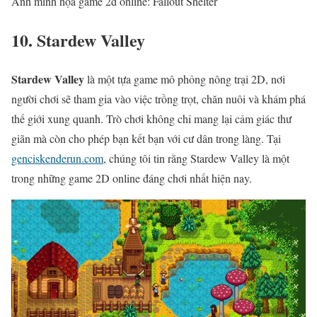
Ảnh minh họa game 2d online: Fallout Shelter
10. Stardew Valley
Stardew Valley
là một tựa game mô phỏng nông trại 2D, nơi
người chơi sẽ tham gia vào việc trồng trọt, chăn nuôi và khám phá
thế giới xung quanh. Trò chơi không chỉ mang lại cảm giác thư
giãn mà còn cho phép bạn kết bạn với cư dân trong làng. Tại
genciskenderun.com
, chúng tôi tin rằng Stardew Valley là một
trong những game 2D online đáng chơi nhất hiện nay.