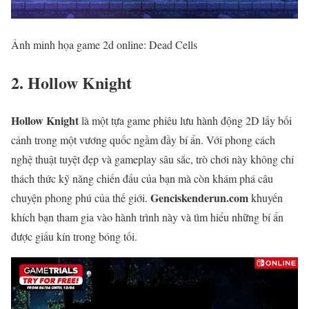
Ảnh minh họa game 2d online: Dead Cells
2. Hollow Knight
Hollow Knight
là một tựa game phiêu lưu hành động 2D lấy bối
cảnh trong một vương quốc ngầm đầy bí ẩn. Với phong cách
nghệ thuật tuyệt đẹp và gameplay sâu sắc, trò chơi này không chỉ
thách thức kỹ năng chiến đấu của bạn mà còn khám phá câu
Genciskenderun.com
chuyện phong phú của thế giới.
khuyến
khích bạn tham gia vào hành trình này và tìm hiểu những bí ẩn
được giấu kín trong bóng tối.