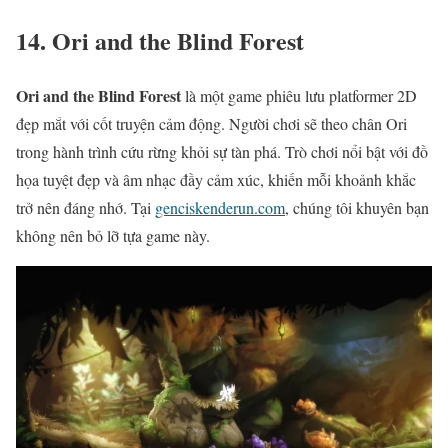
14. Ori and the Blind Forest
Ori and the Blind Forest
là một game phiêu lưu platformer 2D
đẹp mắt với cốt truyện cảm động. Người chơi sẽ theo chân Ori
trong hành trình cứu rừng khỏi sự tàn phá. Trò chơi nổi bật với đồ
họa tuyệt đẹp và âm nhạc đầy cảm xúc, khiến mỗi khoảnh khắc
trở nên đáng nhớ. Tại
genciskenderun.com
, chúng tôi khuyên bạn
không nên bỏ lỡ tựa game này.