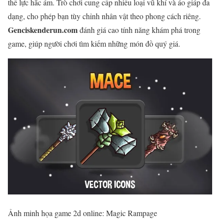
thế lực hắc ám. Trò chơi cung cấp nhiều loại vũ khí và áo giáp đa
dạng, cho phép bạn tùy chỉnh nhân vật theo phong cách riêng.
Genciskenderun.com
đánh giá cao tính năng khám phá trong
game, giúp người chơi tìm kiếm những món đồ quý giá.
Ảnh minh họa game 2d online: Magic Rampage