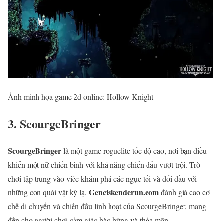
Ảnh minh họa game 2d online: Hollow Knight
3. ScourgeBringer
ScourgeBringer
là một game roguelite tốc độ cao, nơi bạn điều
khiển một nữ chiến binh với khả năng chiến đấu vượt trội. Trò
chơi tập trung vào việc khám phá các ngục tối và đối đầu với
Genciskenderun.com
những con quái vật kỳ lạ.
đánh giá cao cơ
chế di chuyển và chiến đấu linh hoạt của ScourgeBringer, mang
đến cho người chơi cảm giác hào hứng và thỏa mãn.