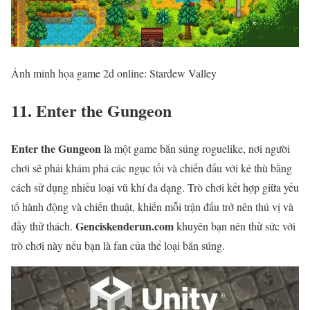
Ảnh minh họa game 2d online: Stardew Valley
11. Enter the Gungeon
Enter the Gungeon
là một game bắn súng roguelike, nơi người
chơi sẽ phải khám phá các ngục tối và chiến đấu với kẻ thù bằng
cách sử dụng nhiều loại vũ khí đa dạng. Trò chơi kết hợp giữa yếu
tố hành động và chiến thuật, khiến mỗi trận đấu trở nên thú vị và
Genciskenderun.com
đầy thử thách.
khuyên bạn nên thử sức với
trò chơi này nếu bạn là fan của thể loại bắn súng.