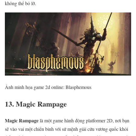
không thể bỏ lỡ.
Ảnh minh họa game 2d online: Blasphemous
13. Magic Rampage
Magic Rampage
là một game hành động platformer 2D, nơi bạn
sẽ vào vai một chiến binh với sứ mệnh giải cứu vương quốc khỏi