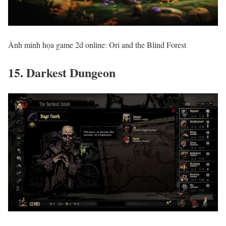
Ảnh minh họa game 2d online: Ori and the Blind Forest
15. Darkest Dungeon