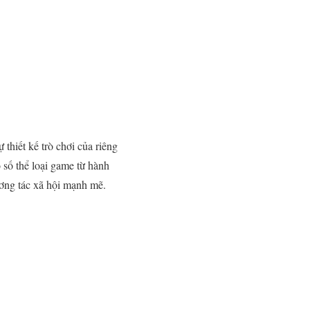
thiết kế trò chơi của riêng
 số thể loại game từ hành
ương tác xã hội mạnh mẽ.