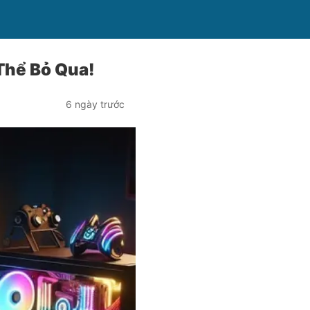
Thể Bỏ Qua!
6 ngày trước