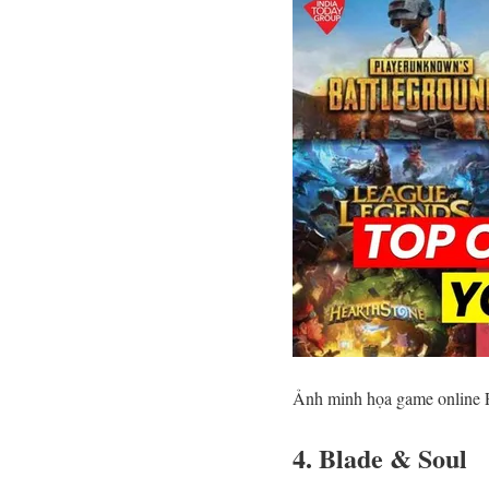
Ảnh minh họa game online P
4. Blade & Soul