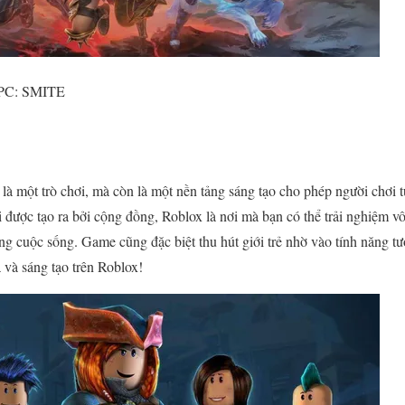
 PC: SMITE
à một trò chơi, mà còn là một nền tảng sáng tạo cho phép người chơi tự 
i được tạo ra bởi cộng đồng, Roblox là nơi mà bạn có thể trải nghiệm vô
g cuộc sống. Game cũng đặc biệt thu hút giới trẻ nhờ vào tính năng t
và sáng tạo trên Roblox!