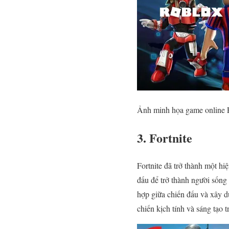
Ảnh minh họa game online 
3. Fortnite
Fortnite đã trở thành một hi
đấu để trở thành người sống 
hợp giữa chiến đấu và xây d
chiến kịch tính và sáng tạo t