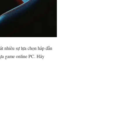
ất nhiều sự lựa chọn hấp dẫn
tựa game online PC. Hãy