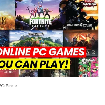
C: Fortnite